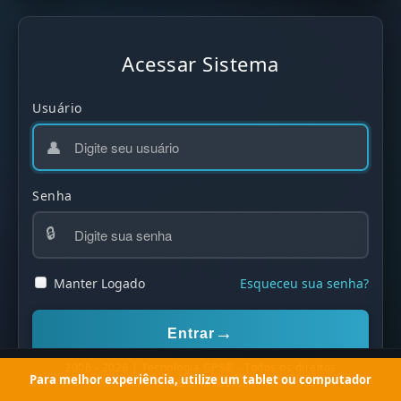
Acessar Sistema
Usuário
👤
Senha
🔒
Manter Logado
Esqueceu sua senha?
→
Entrar
2006 -
2026
| Tecnologia GPS® - Todos os direitos
reservados